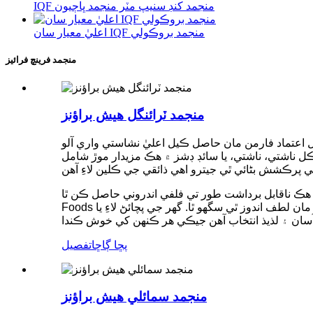
IQF منجمد کنڊ سنيپ مٽر منجمد ڀاڄيون
اعليٰ معيار سان IQF منجمد بروڪولي
منجمد فرينچ فرائيز
منجمد ٽرائنگل هيش براؤنز
ل اعتماد فارمن مان حاصل ڪيل اعليٰ نشاستي واري آلو
 ناشتي، ناشتي، يا سائڊ ڊشز ۾ هڪ مزيدار موڙ شامل
 برداشت طور تي فلفي اندروني حاصل ڪن ٿا. KD Healthy
Foods جي اسان جي ڀائيواري فارمن مان معيار ۽ قابل اعتماد فراهمي جي عزم سان، توهان سڄو سال اعليٰ درجي جي آلو جي وڏي مقدار مان لطف اندوز ٿي سگهو ٿا. گھر جي پچائڻ لاءِ يا
پڇا ڳاڇا
تفصيل
منجمد سمائلي هيش براؤنز