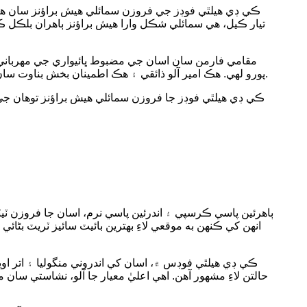
ڪي ڊي هيلٿي فوڊز جي فروزن سمائلي هيش براؤنز سان هر کاڌ
تيار ڪيل، هي سمائلي شڪل وارا هيش براؤنز ٻاهران بلڪل ڪر
مقامي فارمن سان اسان جي مضبوط ڀائيواري جي مهرباني، ا
پورو لهي. هڪ امير آلو ذائقي ۽ هڪ اطمينان بخش بناوت سان، اهي هيش براؤن پچائڻ ۾ آسان آهن - ڇا پڪل، تريل، يا هوا ۾ تريل - ذائقي سان سمجهوتو ڪرڻ کان سواءِ سهولت پيش ڪن ٿا.
ڪي ڊي هيلٿي فوڊز جا فروزن سمائلي هيش براؤنز توهان جي
انهن کي ڪنهن به موقعي لاءِ بهترين بائيٽ سائيز ٽريٽ بڻائي 
ڪي ڊي هيلٿي فوڊس ۾، اسان کي اندروني منگوليا ۽ اتر اوڀ
حالتن لاءِ مشهور آهن. اهي اعليٰ معيار جا آلو، نشاستي سان 