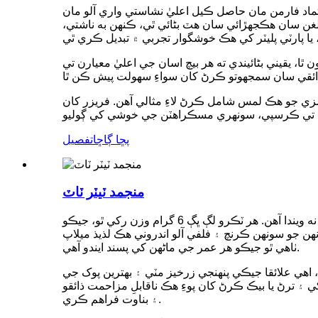
عتماد فارمن مان حاصل ڪيل اعليٰ نشاستي واري آلو مان
الغن سان هڪجهڙائي سان هٽ بڻائي ٿي، ڪنهن به ناشتي،
يقيني بڻائيندي ته هر بيچ اسان جي اعليٰ معيارن تي
زي جو هڪ لمس شامل ڪرڻ لاءِ مثالي آهن. فريزر کان
پڇا ڳاڇا
تفصيل
منجمد ٽيٽر ٽاٽ
ٻاهرئين پاسي ڪرسپي ۽ اندرئين پاسي نرم، اسان جا فروزن ٽيٽر ٽاٽ هڪ ڪلاسيڪل آرامده کاڌو آهن جيڪي ڪڏهن به انداز کان ٻاهر نه ويندا آهن. هر ٽڪرو لڳ ڀڳ 6 گرام وزن رکي ٿو، جيڪو
 انهن جو سونهن ڪرنچ ۽ فلفي آلو اندروني هڪ لذيذ ميلاپ
ٺاهي ٿو جيڪو هر عمر جي ماڻهن کي پسند ايندو آهي.
 اهي علائقا جيڪي پنهنجي زرخيز مٽي ۽ بهترين پوک جي
ي ۽ ترڻ يا بيڪ ڪرڻ کان پوءِ هڪ ناقابلِ مزاحمت ذائقو
۽ بناوت فراهم ڪري.