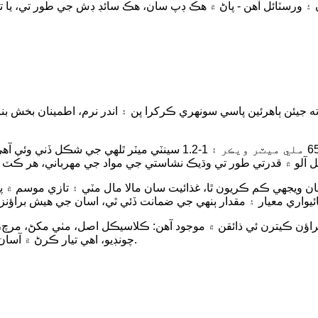
 ته جيئن ٻاهرئين پاسي سونهري ڪرکرا پن ۽ اندر نرم، اطمينان بخش 
ن سان ويجهي ڪم ڪريون ٿا، غذائيت سان مالا مال مٽي ۽ تازي موسم ۾
راؤن ڪيترن ئي ذائقن ۾ موجود آهن: ڪلاسيڪل اصل، مٺي مکڻ، مرچ، 
چونڊيو، اهي تيار ڪرڻ ۾ آسان، مسلسل لذيذ، ۽ گراهڪن کي خوش ڪرڻ جي پڪ آهن.