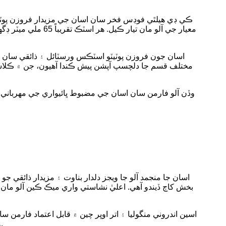
ڪي ڊي هيلٿي فوڊس فخر سان اسان جي مزيدار فروزن پوٽيٽو
اسان جون فروزن پوٽيٽو اسٽڪس ورسٽائل ۽ ذائقي سان ڀري
مختلف قسم جا دلچسپ آپشن پيش ڪندا آهيون، جن ۾ ڪلاسي
وڏن آلو فارمن سان اسان جي مضبوط ڀائيواري جي مهرباني
بخش کاڄ ڏيندو آهي. اعليٰ نشاستي واري ميڪ ڪين آلو مان ٺ
اسين اندروني منگوليا ۽ اتر اوڀر چين ۾ قابل اعتماد فارمن
ويجز فراهم ڪرڻ جي اجازت ڏئي ٿو جيڪي مصروف باورچی خانن ۽ کاڌي جي خدمت جي ڪاروبار جي گهرجن کي پورو ڪن ٿا.