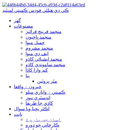
ڪي ڊي هيلٿي فوڊس ڪمپني لميٽيڊ
گھر
مصنوعات
منجمد فرينچ فرائيز
منجمد ڀاڄيون
ڄميل ميوا
منجمد مشروم
ايف ڊي ميوا
منجمد ايشيائي کاڌو
منجمد سامونڊي کاڌو
کنڊ وارا کاڌا
ٻيا
مٽر پروٽين
خبرون ۽ واقعا
ڪمپني ۽ واپاري ميلو
انڊسٽري نيوز
کاڌي جا طريقا
اڪثر پڇيا ويا سوال
بابت
اسان جي باري ۾
ڪارخاني جو دورو