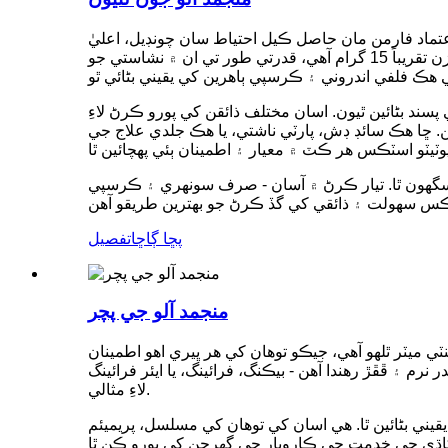
تماد فارمن مان حاصل ڪيل احتياط سان چونڊيل، اعليٰ
معيار جي آلو مان تيار ڪيل. هر اسٽڪ تقريباً 65 ملي ميٽر ڊگهو، 22 ملي ميٽر ويڪرو، ۽ 1-1.2 سينٽي ميٽر ٿلهو آهي، جنهن جو وزن تقريباً 15 گرام آهي، قدرتي طور تي ان ۾ نشاستي جو
ند بڻائين ٿيون. اسان مختلف ذائقن کي پورو ڪرڻ لاءِ
ڇا هڪ سائڊ ڊش، پارٽي ناشتي، يا هڪ جلدي علاج جي
سگهون ٿا. تيار ڪرڻ ۾ آسان - صرف سونهري ۽ ڪرسپي
پڇا ڳاڇا
تفصيل
منجمد آلو جي پچر
مد آلو جا ويجز دلدار بناوت ۽ مزيدار ذائقي جو بهترين ميلاپ آهن. هر ويج 3-9 سينٽي ميٽر ڊگهو ۽ گهٽ ۾ گهٽ 1.5 سينٽي ميٽر ٿلهو آهي، جيڪو توهان کي هر ڀيري اهو اطمينان
 ۽ ڦڦڙ رهندا آهن - بيڪنگ، فرائينگ، يا ايئر فرائينگ
لاءِ مثالي.
قيني بڻائين ٿا. هي اسان کي توهان کي مسلسل، پريميئم