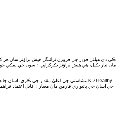
ڪي ڊي هيلٿي فوڊز جي فروزن ٽرائنگل هيش براؤنز سان هر کاڌ
مان تيار ڪيل، هي هيش براؤنز ڪرکراپي ۽ سون جي نيڪي جو 
نشاستي جي اعليٰ مقدار جي ڪري، اسان جا هيش 