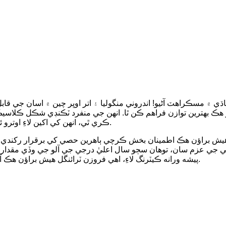
ي ۾ مسڪراهٽ آڻيو! اندروني منگوليا ۽ اتر اوڀر چين ۾ اسان جي قاب
هڪ بهترين توازن فراهم ڪن ٿا. انهن جي منفرد ٽڪنڊي شڪل ڪلاسيڪل
ڪري ٿي، انهن کي اکين لاءِ اوترو ئي پرڪشش بڻائي ٿي جيترو اهي ذائقي جي ڪلين لاءِ آهن.
براؤن هڪ اطمينان بخش ڪرچي ٻاهرين حصي کي برقرار رکندي هڪ ناقابل
پيشه ورانه ڪيٽرنگ لاءِ، اهي فروزن ٽرائنگل هيش براؤن هڪ آسان ۽ لذيذ انتخاب آهن جيڪي هر ڪنهن کي خوش ڪندا.