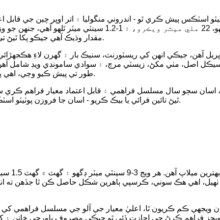
 اسٽڪس پيش ڪري ٿو - اندروني منگوليا ۽ اتر اوڀر چين جي قابل اع
مقدار وڌيڪ آهي جيڪو پکا ٿيڻ تي هڪ فلفي اندروني ۽ ڪرسپي ٻاهرين کي يقيني بڻائي ٿو.
ل آهن، جيڪي انهن کي ريسٽورنٽ، سنيڪ بار ۽ گهرن لاءِ هڪجهڙائي پس
ڪل اصل، مٺي مکڻ، زيسٽي مرچ، ۽ سوادي سامونڊي ويڊ شامل آهن. 
طور تي پيش ڪيو وڃي، اهي پوٽيٽو اسٽڪس هر ڪٽ ۾ معيار ۽ اطمينان ٻئي پهچائين ٿا.
، اسان سڄو سال مسلسل فراهمي ۽ قابل اعتماد معيار فراهم ڪري 
ٿيڻ تائين فرائي يا بيڪ ڪريو - اسان جا فروزن پوٽيٽو اسٽڪس سهولت ۽ ذائقي کي گڏ ڪرڻ جو بهترين طريقو آهن.
اسان جا منج
هيل، اهي هڪ سوني، ڪرسپي ٻاهرين شڪل حاصل ڪن ٿا جڏهن ته اندر نرم
 سان ويجهي ڪم ڪريون ٿا، اعليٰ معيار جي آلو جي مسلسل فراهمي کي ي