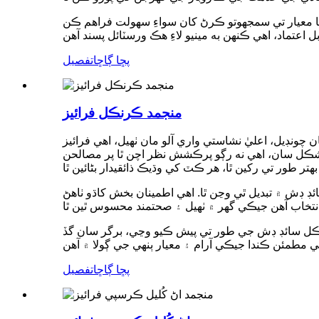
يا معيار تي سمجهوتو ڪرڻ کان سواءِ سهولت فراهم ڪن
پڇا ڳاڇا
تفصيل
منجمد ڪرنڪل فرائيز
 چونڊيل، اعليٰ نشاستي واري آلو مان ٺهيل، اهي فرائيز
شڪل سان، اهي نه رڳو پرڪشش نظر اچن ٿا پر مصالحن
ئڊ ڊش ۾ تبديل ٿي وڃن ٿا. اهي اطمينان بخش کاڌو ٺاهڻ
اسيڪل سائڊ ڊش جي طور تي پيش ڪيو وڃي، برگر سان گڏ
پڇا ڳاڇا
تفصيل