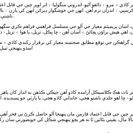
ي ۾ مزو ۽ ذائقو آڻيو. اندروني منگوليا ۽ اتر اوڀر چين جي قابل ا
سپي ۽ اندران نرم آهن. انهن جي خوشگوار ڊيزائن انهن کي ٻارن ۽ ب
ناشتي، يا پارٽي پليٽر کي هڪ خوشگوار تجربي ۾ تبديل ڪري ٿي.
سان پريميئم معيار جي آلو جي مسلسل فراهمي فراهم ڪري سگهون ٿا، 
 گراهڪن جي توقع مطابق صحتمند معيار کي برقرار رکندي کاڌي ۾ م
سڌو پنهنجي ٽيبل تي ڪرسپي، سونهري مسڪراهٽن جي خوشي کي ڳوليو!
ٿو - ڇا اهو جلدي ناشتو هجي، خانداني کاڌو هجي، يا پارٽي جو پسنديده.
ر چين جي قابل اعتماد فارمن مان پنهنجا آلو حاصل ڪرڻ تي فخر آهي،
مالا مال، يقيني بڻائين ٿا ته هر ٻچو پنهنجي شڪل کي خوبصورتي سان رک