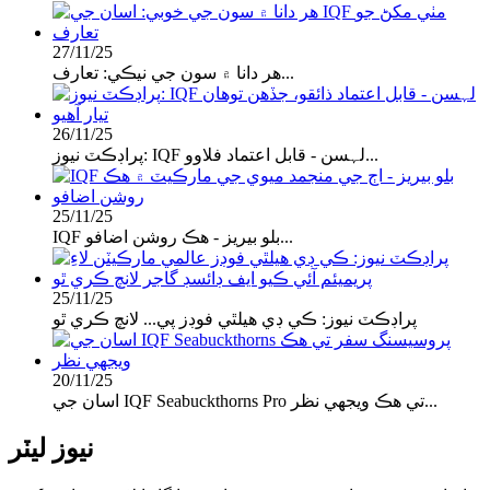
27/11/25
هر دانا ۾ سون جي نيڪي: تعارف...
26/11/25
پراڊڪٽ نيوز: IQF لہسن - قابل اعتماد فلاوو...
25/11/25
IQF بلو بيريز - هڪ روشن اضافو...
25/11/25
پراڊڪٽ نيوز: ڪي ڊي هيلٿي فوڊز پي... لانچ ڪري ٿو
20/11/25
اسان جي IQF Seabuckthorns Pro تي هڪ ويجهي نظر...
نيوز ليٽر