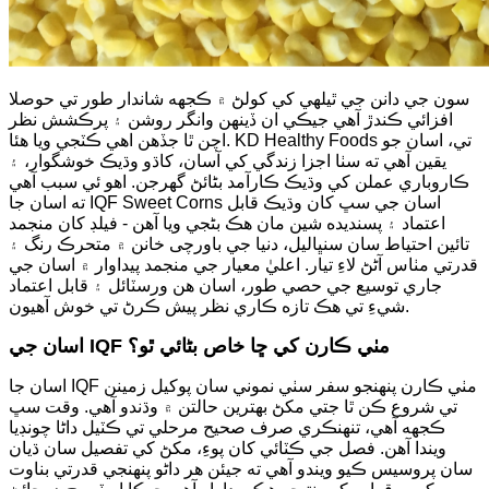
سون جي دانن جي ٿيلهي کي کولڻ ۾ ڪجهه شاندار طور تي حوصلا
افزائي ڪندڙ آهي جيڪي ان ڏينهن وانگر روشن ۽ پرڪشش نظر
اچن ٿا جڏهن اهي ڪٽجي ويا هئا. KD Healthy Foods تي، اسان جو
يقين آهي ته سٺا اجزا زندگي کي آسان، کاڌو وڌيڪ خوشگوار، ۽
ڪاروباري عملن کي وڌيڪ ڪارآمد بڻائڻ گهرجن. اهو ئي سبب آهي
ته اسان جا IQF Sweet Corns اسان جي سڀ کان وڌيڪ قابل
اعتماد ۽ پسنديده شين مان هڪ بڻجي ويا آهن - فيلڊ کان منجمد
تائين احتياط سان سنڀاليل، دنيا جي باورچی خانن ۾ متحرڪ رنگ ۽
قدرتي مٺاس آڻڻ لاءِ تيار. اعليٰ معيار جي منجمد پيداوار ۾ اسان جي
جاري توسيع جي حصي طور، اسان هن ورسٽائل ۽ قابل اعتماد
شيءِ تي هڪ تازه ڪاري نظر پيش ڪرڻ تي خوش آهيون.
اسان جي IQF مٺي ڪارن کي ڇا خاص بڻائي ٿو؟
اسان جا IQF مٺي ڪارن پنهنجو سفر سٺي نموني سان پوکيل زمينن
تي شروع ڪن ٿا جتي مکڻ بهترين حالتن ۾ وڌندو آهي. وقت سڀ
ڪجهه آهي، تنهنڪري صرف صحيح مرحلي تي ڪٽيل داڻا چونڊيا
ويندا آهن. فصل جي ڪٽائي کان پوءِ، مکڻ کي تفصيل سان ڌيان
سان پروسيس ڪيو ويندو آهي ته جيئن هر داڻو پنهنجي قدرتي بناوت