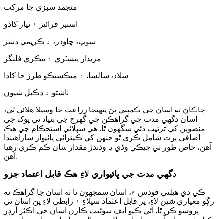
منجمد سبزي جا مرکب
اسٽير فرائيز ۽ تيار کاڌو
سوپ، چاؤڊر، ۽ ڪريمي ڊشز
مزيدار پيسٽري ۽ بيڪري فلنگز
سلاد، سالسا، ۽ ميڪسيڪو طرز جا کاڌا
ناشتو ۽ ڍڪيل شيون
ڇاڪاڻ ته اسان جي ڪمپني پڻ پنهنجا زراعت جا وسيلا هلائي ٿي،
اسان ڊگهي مدت جي گراهڪن جي گهرج جي بنياد تي پوک جي
منصوبن کي ترتيب ڏئي سگهون ٿا. هي سپلائي استحڪام جي هڪ
اضافي پرت شامل ڪري ٿو جنهن کي ڪيترائي ڀائيوار ساراهيندا
آهن، خاص طور تي جيڪي وڏي يا وڌندڙ مقدار سان ڪم ڪري رهيا
آهن.
ڊگهي مدت جي ڀائيواري لاءِ هڪ قابل اعتماد جزو
ڪي ڊي هيلٿي فوڊس ۾، اسان سمجهون ٿا ته اسان جا گراهڪ نه
رڳو معياري شين لاءِ، پر قابل اعتماد سپلاءِ ۽ رابطي لاءِ پڻ اسان تي
ڀروسو ڪن ٿا. آئي ڪيو ايف سوئيٽ ڪارن اسان جي اڪثر آرڊر