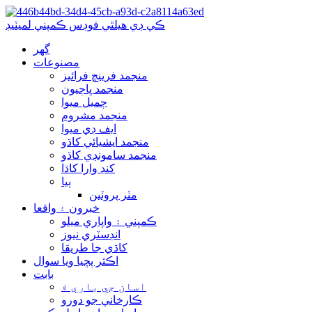
ڪي ڊي هيلٿي فوڊس ڪمپني لميٽيڊ
گھر
مصنوعات
منجمد فرينچ فرائيز
منجمد ڀاڄيون
ڄميل ميوا
منجمد مشروم
ايف ڊي ميوا
منجمد ايشيائي کاڌو
منجمد سامونڊي کاڌو
کنڊ وارا کاڌا
ٻيا
مٽر پروٽين
خبرون ۽ واقعا
ڪمپني ۽ واپاري ميلو
انڊسٽري نيوز
کاڌي جا طريقا
اڪثر پڇيا ويا سوال
بابت
اسان جي باري ۾
ڪارخاني جو دورو