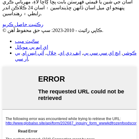
اسان جي شين يا قيمتي فهرستن بابت پڇا ڳاڇا لاءِ، مهرباني ڪري
پنهنجو اي ميل اسان ڏانهن ڇڏينداسين ۽ اسان 24 ڪلاڪن اندر
رابطي ۾ رهنداسين.
رڪنيت حاصل ڪريو
© ڪاپي رائيٽ - 2010-2023: سڀ حق محفوظ آهن.
سائيٽ ميپ
اي ايم پي موبائل
ڪوشر
,
ايڇ اي سي سي پي
,
ايف ڊي اي
,
حلال
,
آئي ايس او
,
بي
,
آر سي