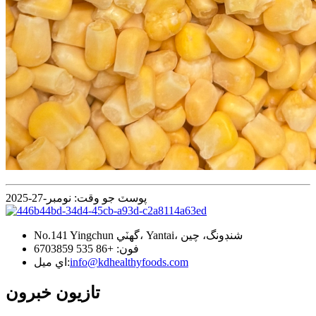
پوسٽ جو وقت: نومبر-27-2025
No.141 Yingchun گهٽي، Yantai، شنڊونگ، چين
فون: +86 535 6703859
info@kdhealthyfoods.com
اي ميل:
تازيون خبرون