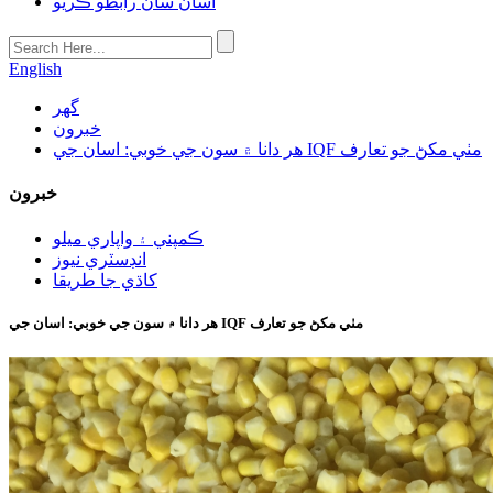
اسان سان رابطو ڪريو
English
گھر
خبرون
هر دانا ۾ سون جي خوبي: اسان جي IQF مٺي مکڻ جو تعارف
خبرون
ڪمپني ۽ واپاري ميلو
انڊسٽري نيوز
کاڌي جا طريقا
هر دانا ۾ سون جي خوبي: اسان جي IQF مٺي مکڻ جو تعارف