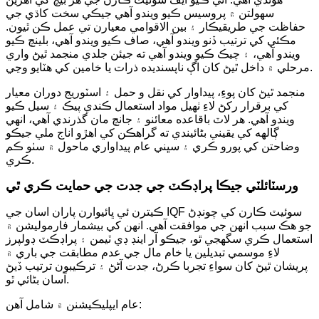
سهولتن ۾ پروسيس ڪيو ويندو آهي جيڪي سخت کاڌي جي
حفاظت جي طريقيڪار ۽ بين الاقوامي معيارن تي عمل ڪن ٿيون.
مڪئي کي ترتيب ڏنو ويندو آهي، صاف ڪيو ويندو آهي، بلينچ ڪيو
ويندو آهي، ۽ چيڪ ڪيو ويندو آهي ته جيئن جلدي منجمد ٿيڻ واري
مرحلي ۾ داخل ٿيڻ کان اڳ ناپسنديده ذرات يا خامين کي هٽايو وڃي.
منجمد ٿيڻ کان پوءِ، پيداوار کي نقل و حمل ۽ اسٽوريج دوران معيار
کي برقرار رکڻ لاءِ ٺهيل مواد استعمال ڪندي پيڪ ۽ سيل ڪيو
ويندو آهي. هر لاٽ باقاعده معائنو ۽ جانچ مان گذرندي آهي، انهي
ڳالهه کي يقيني بڻائيندي ته گراهڪن کي اهڙو اناج ملي جيڪو
وضاحتن کي پورو ڪري ۽ سڀني عام پيداواري ماحول ۾ سٺو ڪم
ڪري.
ورسٽائلٽي جيڪا پراڊڪٽ جي جدت جي حمايت ڪري ٿي
ڪيترن ئي ڀائيوارن پاران اسان جي IQF سوئيٽ ڪارن کي چونڊڻ
جو هڪ سبب انهن جي موافقت آهي. انهن کي بيشمار فارموليشن ۾
استعمال ڪري سگهجي ٿو، جيڪو آر اينڊ ڊي ٽيمن ۽ پراڊڪٽ ڊولپرز
لاءِ موسمي تبديلين يا خام مال جي عدم مطابقت جي باري ۾
پريشان ٿيڻ کان سواءِ تجربا ڪرڻ، جدت آڻڻ ۽ ترڪيبون ترتيب ڏيڻ
آسان بڻائي ٿو.
عام ايپليڪيشنن ۾ شامل آهن: