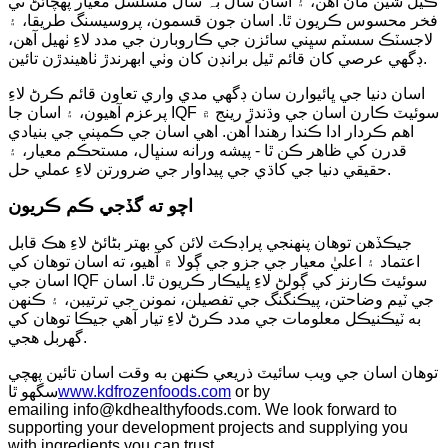
ڪيل شين مان آهن، ۽ اسان سال بہ سال مسلسل معيار پهچائڻ تي
فخر محسوس ڪريون ٿا. اسان جون قسمون، پروسيسنگ طريقا، ۽
لاجسٽڪ سسٽم سڀني سائزن جي ڪاروبارن جي مدد لاءِ ٺهيل آهن،
ڊگهي عرصي کان قائم ٿيل برانڊن کان وٺي ابھرندڙ ٺاهيندڙن تائين.
اسان دنيا جي ڀائيوارن سان ڊگهي مدي واري تعاون قائم ڪرڻ لاءِ
پرعزم آهيون، ۽ اسان جا IQF سوئيٽ ڪارن اسان جي وڌندڙ رينج ۾
اهم ڪردار ادا ڪندا رهندا آهن. اهي اسان جي ڪمپني جي بنيادي
قدرن کي ظاهر ڪن ٿا - پيشه ورانه سنڀال، مستحڪم معيار، ۽
حقيقي دنيا جي کاڌي جي پيداوار جي ضرورتن لاءِ عملي حل.
اچو ته گڏجي ڪم ڪريون
جيڪڏهن توهان پنهنجي پراڊڪٽ لائن کي بهتر بڻائڻ لاءِ هڪ قابل
اعتماد ۽ اعليٰ معيار جي جزو جي ڳولا ۾ آهيو، ته اسان توهان کي
اسان جي IQF سوئيٽ ڪارنز کي ڳولڻ لاءِ ڀليڪار ڪريون ٿا. اسان
جي ٽيم وضاحتن، پيڪنگنگ جي تفصيلن، نمونن جي ترتيبن، ۽ ڪنهن
به ٽيڪنيڪل معلومات جي مدد ڪرڻ لاءِ تيار آهي جيڪا توهان کي
گهربل هجي.
توهان اسان جي ويب سائيٽ ذريعي ڪنهن به وقت اسان تائين پهچي
or by
www.kdfrozenfoods.com
سگهو ٿا
emailing info@kdhealthyfoods.com. We look forward to
supporting your development projects and supplying you
with ingredients you can trust.