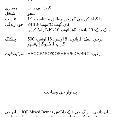
گريڊ الف يا ب
معياري
سڄو
شڪل
1:1 يا گراهڪن جي گهرجن مطابق ٻيا تناسب
تناسب
24 مهينا -18°C کان گهٽ
خود زندگي
بلڪ پيڪ: 20 پائونڊ، 40 پائونڊ، 10 ڪلوگرام/ڪيس
پرچون پيڪ: 1 پائونڊ، 8 اونس، 16 اونس، 500
پيڪنگ
گرام، 1 ڪلوگرام/ٿيلهو
HACCP/ISO/KOSHER/FDA/BRC وغيره.
سرٽيفڪيٽ
پيداوار جي وضاحت
اسان جي IQF Mixed Berries سان ذائقي ۽ رنگ جي هڪ دلڪش
سفر تي شروع ڪريو. فطرت جي بهترين - موٽي اسٽرابيري، امير