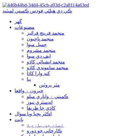
ڪي ڊي هيلٿي فوڊس ڪمپني لميٽيڊ
گھر
مصنوعات
منجمد فرينچ فرائيز
منجمد ڀاڄيون
ڄميل ميوا
منجمد مشروم
ايف ڊي ميوا
منجمد ايشيائي کاڌو
منجمد سامونڊي کاڌو
کنڊ وارا کاڌا
ٻيا
مٽر پروٽين
خبرون ۽ واقعا
ڪمپني ۽ واپاري ميلو
انڊسٽري نيوز
کاڌي جا طريقا
اڪثر پڇيا ويا سوال
بابت
اسان جي باري ۾
ڪارخاني جو دورو