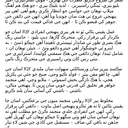
بليو بيري، ٽينگي راسبيريز، ۽ لذيذ بليڪ بيري - جو هڪ هم آهنگ
ميلاپ توهان جي حواسن جو انتظار ڪري رهيو آهي. اهي ٻير
پنهنجي عروج تي هٿ سان چونڊيا ويا آهن، انهن جي ذائقن جي
جوهر کي قبضو ڪن ٿا ۽ انهن جي غذائي قيمت کي بند ڪن ٿا.
اسان جو IQF عمل يقيني بڻائي ٿو ته هر بيري پنهنجي انفرادي
ڪردار کي برقرار رکي. متحرڪ ڳاڙها، ڊيپ بليو، ۽ جامني رنگ
هڪ بصري طور تي شاندار ٽيپسٽري ٺاهيندا آهن جيڪو ڏسڻ ۾ به
ايترو ئي خوشگوار آهي جيترو ذائقو وٺڻ ۾. جيئن توهان ان ۾
شامل ٿيندا، توهان ذائقي جي هڪ سمفني ڳوليندا، اسٽرابيري جي
مٺي رس کان وٺي راسبيري جي متحرڪ زنگ تائين.
اسان جي IQF مڪسڊ بيريز سان ورسٽائلٽي سهولت سان ملندي
آهي. ڇا اهو مفن بيٽر ۾ فولڊ ڪيو وڃي، صبح جو جئي تي پکڙيل
هجي، يا هڪ تازگي بخش اسموٿي ۾ ملايو وڃي، اهي منجمد
جواهر هر تخليق کي قدرتي خوبي سان ڀرين ٿا. پنهنجي مٺاڻن،
ناشتي ۽ ناشتي کي آساني سان بلند ڪريو.
روايتي منجمد ميون جي برعڪس، اسان جا IQF مخلوط ٻير
يقيني بڻائين ٿا ته هر ٽڪرو پنهنجي اصل بناوت ۽ ذائقي کي برقرار
رکي. انهن جي انفرادي جلدي منجمد ڪرڻ جو مطلب آهي ته
توهان آساني سان اهو وٺي سگهو ٿا جيڪو توهان کي گهربل آهي
جڏهن ته باقي کي صاف ۽ مستقبل جي کاڌي جي شين لاءِ تيار
رکو.