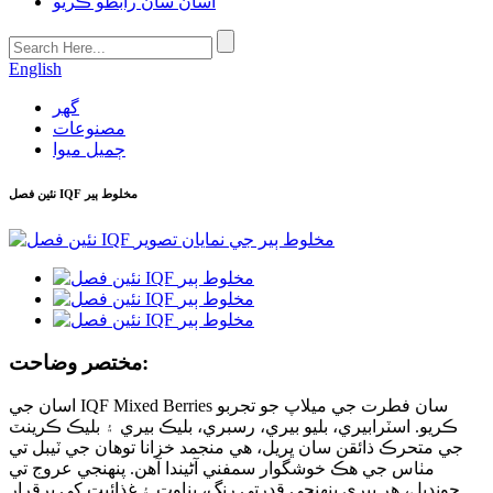
اسان سان رابطو ڪريو
English
گھر
مصنوعات
ڄميل ميوا
نئين فصل IQF مخلوط ٻير
مختصر وضاحت:
اسان جي IQF Mixed Berries سان فطرت جي ميلاپ جو تجربو
ڪريو. اسٽرابيري، بليو بيري، رسبري، بليڪ بيري ۽ بليڪ ڪرينٽ
جي متحرڪ ذائقن سان ڀريل، هي منجمد خزانا توهان جي ٽيبل تي
مٺاس جي هڪ خوشگوار سمفني آڻيندا آهن. پنهنجي عروج تي
چونڊيل، هر بيري پنهنجي قدرتي رنگ، بناوت ۽ غذائيت کي برقرار