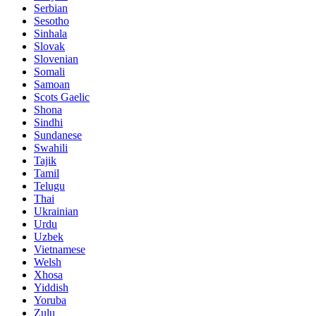
Serbian
Sesotho
Sinhala
Slovak
Slovenian
Somali
Samoan
Scots Gaelic
Shona
Sindhi
Sundanese
Swahili
Tajik
Tamil
Telugu
Thai
Ukrainian
Urdu
Uzbek
Vietnamese
Welsh
Xhosa
Yiddish
Yoruba
Zulu