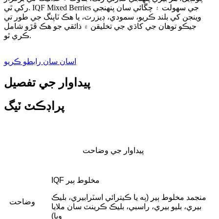
رکي ٿي. IQF Mixed Berries جي سهولت ۽ چڱائي سان پنهنجي
وينجن کي بلند ڪريو، سمودي، ڊيزرٽ، يا هڪ ٽاپنگ جي طور تي
جيڪو توهان جي کاڌي جي تخليقن ۾ ذائقي جو هڪ ڦڙو شامل
ڪري ٿو.
اسان سان رابطو ڪريو
پيداوار جي تفصيل
پراڊڪٽ ٽيگ
پيداوار جي وضاحت
IQF مخلوط ٻير
منجمد مخلوط ٻير (ٻه يا ڪيترائي اسٽرابيري، بليڪ
وضاحت
بيري، بليو بيري، راسبي، بليڪ ڪرينٽ سان ملايا
ويا)