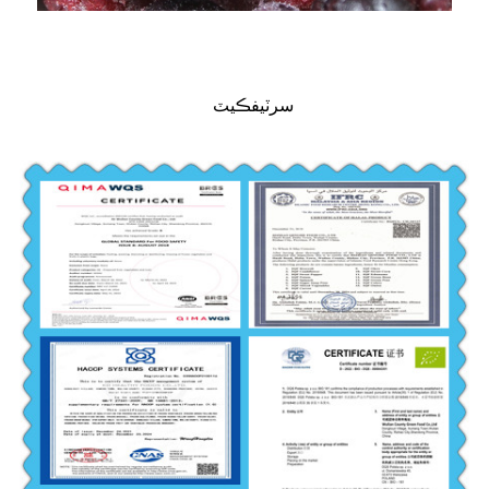
سرٽيفڪيٽ