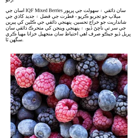
اسان جي IQF Mixed Berries سان ذائقي ۽ سهولت جي ڀرپور
ميلاپ جو تجربو ڪريو - فطرت جي فضل ۽ جديد کاڌي جي
شانداريت جو خراج تحسين. پنهنجي ذائقي جي ڪلين کي ٻيرين
جي سر تي ناچڻ ڏيو، ۽ پنهنجي وينجن کي متحرڪ ذائقي سان
ڀريل ڏيو جيڪو صرف اهي احتياط سان منجهيل خزانا مهيا ڪري
سگهن ٿا.