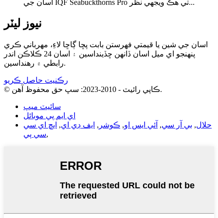
اسان جي IQF Seabuckthorns Pro تي هڪ ويجهي نظر...
نيوز ليٽر
اسان جي شين يا قيمتي فهرستن بابت پڇا ڳاڇا لاءِ، مهرباني ڪري
پنهنجو اي ميل اسان ڏانهن ڇڏينداسين ۽ اسان 24 ڪلاڪن اندر
رابطي ۾ رهنداسين.
رڪنيت حاصل ڪريو
© ڪاپي رائيٽ - 2010-2023: سڀ حق محفوظ آهن.
سائيٽ ميپ
اي ايم پي موبائل
حلال
,
بي آر سي
,
آئي ايس او
,
ڪوشر
,
ايف ڊي اي
,
ايڇ اي سي
,
سي پي