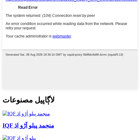
لاڳاپيل مصنوعات
IQF منجمد پيلو آڑو اڌ