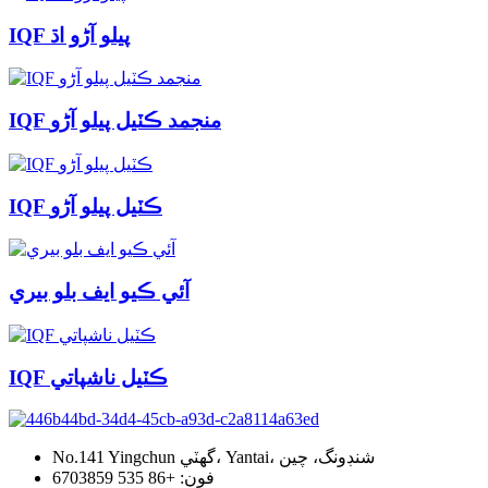
IQF پيلو آڑو اڌ
IQF منجمد ڪٽيل پيلو آڑو
IQF ڪٽيل پيلو آڑو
آئي ڪيو ايف بلو بيري
IQF ڪٽيل ناشپاتي
No.141 Yingchun گهٽي، Yantai، شنڊونگ، چين
فون: +86 535 6703859