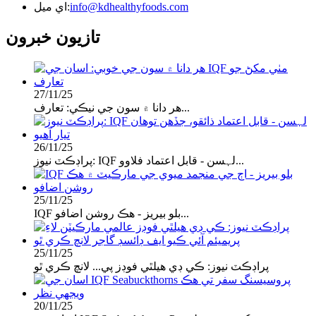
info@kdhealthyfoods.com
اي ميل:
تازيون خبرون
27/11/25
هر دانا ۾ سون جي نيڪي: تعارف...
26/11/25
پراڊڪٽ نيوز: IQF لہسن - قابل اعتماد فلاوو...
25/11/25
IQF بلو بيريز - هڪ روشن اضافو...
25/11/25
پراڊڪٽ نيوز: ڪي ڊي هيلٿي فوڊز پي... لانچ ڪري ٿو
20/11/25