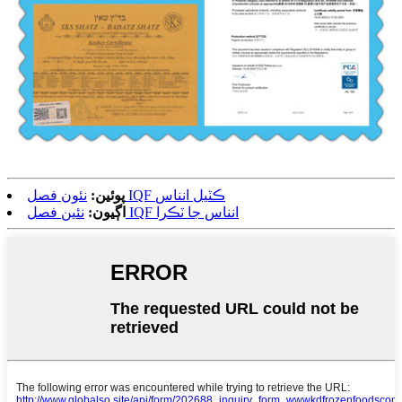
نئون فصل IQF ڪٽيل انناس
پوئين:
نئين فصل IQF انناس جا ٽڪرا
اڳيون: